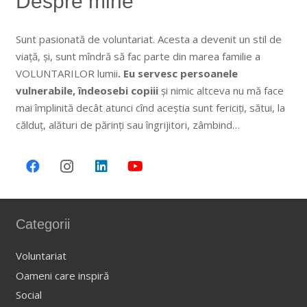
Despre mine
Sunt pasionată de voluntariat. Acesta a devenit un stil de
viață, și, sunt mîndră să fac parte din marea familie a
VOLUNTARILOR lumii
. Eu servesc persoanele
vulnerabile, îndeosebi copiii
și nimic altceva nu mă face
mai împlinită decât atunci cînd aceștia sunt fericiți, sătui, la
călduț, alături de părinți sau îngrijitori, zâmbind…
Categorii
Voluntariat
Oameni care inspiră
Social